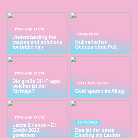
TIPPS UND TRICKS
ERNÄHRUNG
Understanding the
causes and solutions
Kulinarischer
for brittle hair
Genuss ohne Fett
TIPPS UND TRICKS
Die große BH-Frage:
TIPPS UND TRICKS
welcher ist der
Richtige?
Geld sparen im Alltag
TIPPS UND TRICKS
26/10/2022
Letzte Chance – El
Gordo 2023
Das ist der beste
gewinnen
Einstieg ins Laufen