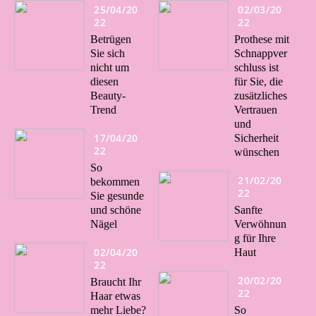
25/04/20
02/03/20
22
22
Betrügen
Prothese mit
Sie sich
Schnappver
nicht um
schluss ist
diesen
für Sie, die
Beauty-
zusätzliches
Trend
Vertrauen
und
17/04/20
Sicherheit
22
wünschen
So
21/02/20
bekommen
22
Sie gesunde
und schöne
Sanfte
Nägel
Verwöhnun
g für Ihre
02/04/20
Haut
22
20/02/20
Braucht Ihr
22
Haar etwas
mehr Liebe?
So