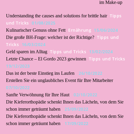
im Make-up
Tipps
Understanding the causes and solutions for brittle hair
und Tricks
01/08/2025
Ernährung
15/06/2024
Kulinarischer Genuss ohne Fett
Tipps und
Die große BH-Frage: welcher ist der Richtige?
Tricks
16/03/2024
Tipps und Tricks
13/02/2024
Geld sparen im Alltag
Tipps und Tricks
Letzte Chance – El Gordo 2023 gewinnen
19/12/2023
26/10/2022
Das ist der beste Einstieg ins Laufen
Erstellen Sie ein unglaubliches Event für Ihre Mitarbeiter
07/10/2022
02/10/2022
Sanfte Verwöhnung für Ihre Haut
Die Kieferorthopädie schenkt Ihnen das Lächeln, von dem Sie
25/09/2022
schon immer geträumt haben
Die Kieferorthopädie schenkt Ihnen das Lächeln, von dem Sie
17/09/2022
schon immer geträumt haben