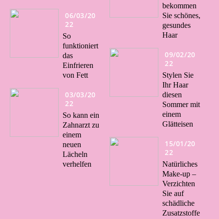
bekommen
06/03/20
Sie schönes,
22
gesundes
Haar
So
funktioniert
09/02/20
das
22
Einfrieren
von Fett
Stylen Sie
Ihr Haar
03/03/20
diesen
22
Sommer mit
einem
So kann ein
Glätteisen
Zahnarzt zu
einem
15/01/20
neuen
22
Lächeln
verhelfen
Natürliches
Make-up –
Verzichten
Sie auf
schädliche
Zusatzstoffe