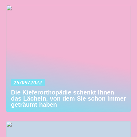
25/09/2022
Die Kieferorthopädie schenkt Ihnen
das Lächeln, von dem Sie schon immer
geträumt haben