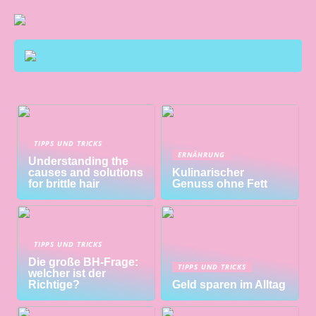
TIPPS UND TRICKS
ERNÄHRUNG
Understanding the
causes and solutions
Kulinarischer
for brittle hair
Genuss ohne Fett
TIPPS UND TRICKS
Die große BH-Frage:
TIPPS UND TRICKS
welcher ist der
Richtige?
Geld sparen im Alltag