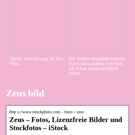
Sanfte Verwöhnung für Ihre
Die Kieferorthopädie schenkt
Haut
Ihnen das Lächeln, von dem
Sie schon immer geträumt
haben
Zeus bild
http s://www.istockphoto.com › fotos › zeus
Zeus – Fotos, Lizenzfreie Bilder und
Stockfotos – iStock