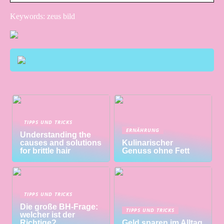
Keywords: zeus bild
TIPPS UND TRICKS
ERNÄHRUNG
Understanding the
causes and solutions
Kulinarischer
for brittle hair
Genuss ohne Fett
TIPPS UND TRICKS
Die große BH-Frage:
TIPPS UND TRICKS
welcher ist der
Richtige?
Geld sparen im Alltag