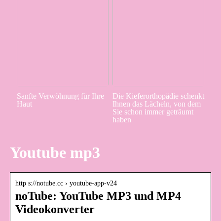
Sanfte Verwöhnung für Ihre
Die Kieferorthopädie schenkt
Haut
Ihnen das Lächeln, von dem
Sie schon immer geträumt
haben
Youtube mp3
http s://notube.cc › youtube-app-v24
noTube: YouTube MP3 und MP4
Videokonverter