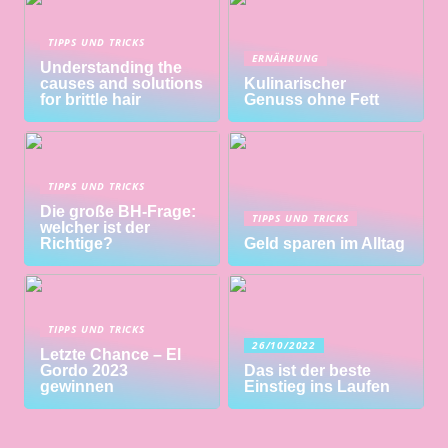
TIPPS UND TRICKS
ERNÄHRUNG
Understanding the
causes and solutions
Kulinarischer
for brittle hair
Genuss ohne Fett
TIPPS UND TRICKS
Die große BH-Frage:
TIPPS UND TRICKS
welcher ist der
Richtige?
Geld sparen im Alltag
TIPPS UND TRICKS
26/10/2022
Letzte Chance – El
Gordo 2023
Das ist der beste
gewinnen
Einstieg ins Laufen