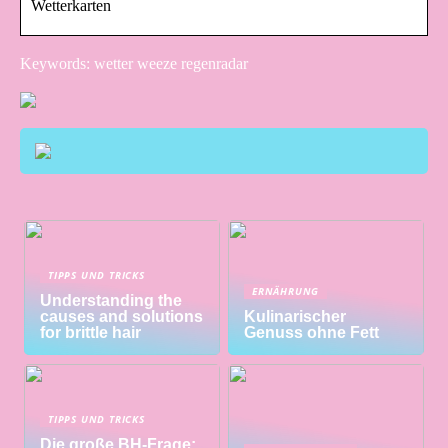
Wetterkarten
Keywords: wetter weeze regenradar
TIPPS UND TRICKS
ERNÄHRUNG
Understanding the
causes and solutions
Kulinarischer
for brittle hair
Genuss ohne Fett
TIPPS UND TRICKS
Die große BH-Frage: