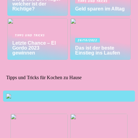
TIPPS UND TRICKS
welcher ist der
Richtige?
Geld sparen im Alltag
TIPPS UND TRICKS
26/10/2022
Letzte Chance – El
Gordo 2023
Das ist der beste
gewinnen
Einstieg ins Laufen
Tipps und Tricks für Kochen zu Hause