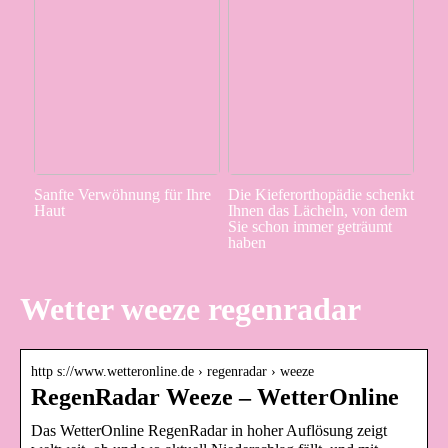
Sanfte Verwöhnung für Ihre
Die Kieferorthopädie schenkt
Haut
Ihnen das Lächeln, von dem
Sie schon immer geträumt
haben
Wetter weeze regenradar
http s://www.wetteronline.de › regenradar › weeze
RegenRadar Weeze – WetterOnline
Das WetterOnline RegenRadar in hoher Auflösung zeigt