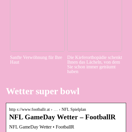
Sanfte Verwöhnung für Ihre
Die Kieferorthopädie schenkt
Haut
Ihnen das Lächeln, von dem
Sie schon immer geträumt
haben
Wetter super bowl
http s://www.footballr.at › … › NFL Spielplan
NFL GameDay Wetter – FootballR
NFL GameDay Wetter • FootballR