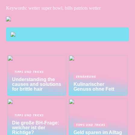
Keywords: wetter super bowl, bills patriots wetter
TIPPS UND TRICKS
ERNÄHRUNG
Understanding the
causes and solutions
Kulinarischer
for brittle hair
Genuss ohne Fett
TIPPS UND TRICKS
Die große BH-Frage:
TIPPS UND TRICKS
welcher ist der
Richtige?
Geld sparen im Alltag