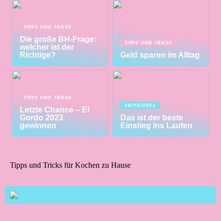
TIPPS UND TRICKS
Die große BH-Frage:
TIPPS UND TRICKS
welcher ist der
Richtige?
Geld sparen im Alltag
TIPPS UND TRICKS
26/10/2022
Letzte Chance – El
Gordo 2023
Das ist der beste
gewinnen
Einstieg ins Laufen
Tipps und Tricks für Kochen zu Hause