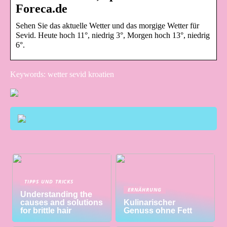
Foreca.de
Sehen Sie das aktuelle Wetter und das morgige Wetter für
Sevid. Heute hoch 11°, niedrig 3°, Morgen hoch 13°, niedrig
6°.
Keywords: wetter sevid kroatien
TIPPS UND TRICKS
ERNÄHRUNG
Understanding the
causes and solutions
Kulinarischer
for brittle hair
Genuss ohne Fett