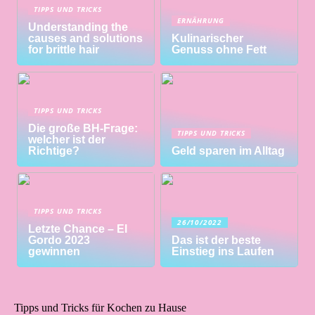
TIPPS UND TRICKS
ERNÄHRUNG
Understanding the
causes and solutions
Kulinarischer
for brittle hair
Genuss ohne Fett
TIPPS UND TRICKS
Die große BH-Frage:
TIPPS UND TRICKS
welcher ist der
Richtige?
Geld sparen im Alltag
TIPPS UND TRICKS
26/10/2022
Letzte Chance – El
Gordo 2023
Das ist der beste
gewinnen
Einstieg ins Laufen
Tipps und Tricks für Kochen zu Hause