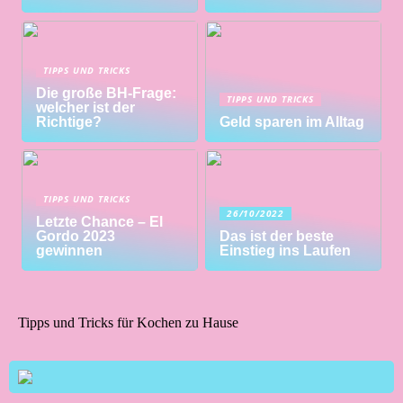
TIPPS UND TRICKS
Die große BH-Frage:
TIPPS UND TRICKS
welcher ist der
Richtige?
Geld sparen im Alltag
TIPPS UND TRICKS
26/10/2022
Letzte Chance – El
Gordo 2023
Das ist der beste
gewinnen
Einstieg ins Laufen
Tipps und Tricks für Kochen zu Hause