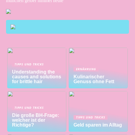
münchen gelber himmel heute
TIPPS UND TRICKS
ERNÄHRUNG
Understanding the
causes and solutions
Kulinarischer
for brittle hair
Genuss ohne Fett
TIPPS UND TRICKS
Die große BH-Frage:
TIPPS UND TRICKS
welcher ist der
Richtige?
Geld sparen im Alltag