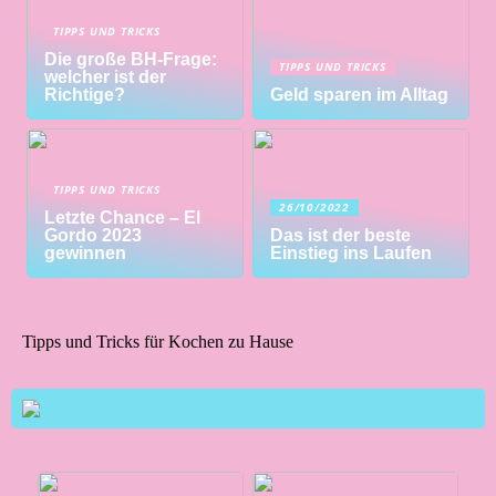
TIPPS UND TRICKS
Die große BH-Frage:
TIPPS UND TRICKS
welcher ist der
Richtige?
Geld sparen im Alltag
TIPPS UND TRICKS
26/10/2022
Letzte Chance – El
Gordo 2023
Das ist der beste
gewinnen
Einstieg ins Laufen
Tipps und Tricks für Kochen zu Hause