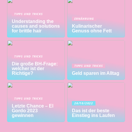
TIPPS UND TRICKS
ERNÄHRUNG
Understanding the
causes and solutions
Kulinarischer
for brittle hair
Genuss ohne Fett
TIPPS UND TRICKS
Die große BH-Frage:
TIPPS UND TRICKS
welcher ist der
Richtige?
Geld sparen im Alltag
TIPPS UND TRICKS
26/10/2022
Letzte Chance – El
Gordo 2023
Das ist der beste
gewinnen
Einstieg ins Laufen