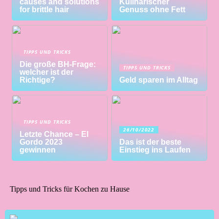
causes and solutions
Kulinarischer
for brittle hair
Genuss ohne Fett
TIPPS UND TRICKS
Die große BH-Frage:
TIPPS UND TRICKS
welcher ist der
Richtige?
Geld sparen im Alltag
TIPPS UND TRICKS
26/10/2022
Letzte Chance – El
Gordo 2023
Das ist der beste
gewinnen
Einstieg ins Laufen
Tipps und Tricks für Kochen zu Hause