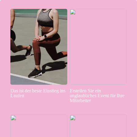
Das ist der beste Einstieg ins
Erstellen Sie ein
Laufen
unglaubliches Event für Ihre
Mitarbeiter