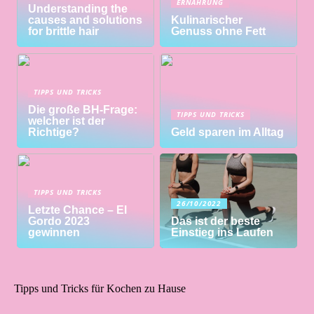
ERNÄHRUNG
Understanding the
causes and solutions
Kulinarischer
for brittle hair
Genuss ohne Fett
TIPPS UND TRICKS
Die große BH-Frage:
TIPPS UND TRICKS
welcher ist der
Richtige?
Geld sparen im Alltag
TIPPS UND TRICKS
26/10/2022
Letzte Chance – El
Gordo 2023
Das ist der beste
gewinnen
Einstieg ins Laufen
Tipps und Tricks für Kochen zu Hause