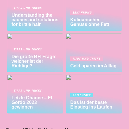
TIPPS UND TRICKS
ERNÄHRUNG
Understanding the
causes and solutions
Kulinarischer
for brittle hair
Genuss ohne Fett
TIPPS UND TRICKS
Die große BH-Frage:
TIPPS UND TRICKS
welcher ist der
Richtige?
Geld sparen im Alltag
TIPPS UND TRICKS
26/10/2022
Letzte Chance – El
Gordo 2023
Das ist der beste
gewinnen
Einstieg ins Laufen