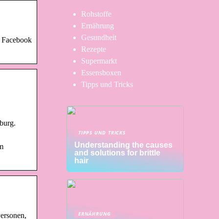
Rohstoffe
Ernährung
Gesundheit
n. Facebook
Rezepte
Supermarkt
Essensboxen
Tipps und Tricks
burg.
TIPPS UND TRICKS
Understanding the causes
im
and solutions for brittle
hair
ERNÄHRUNG
Personen,