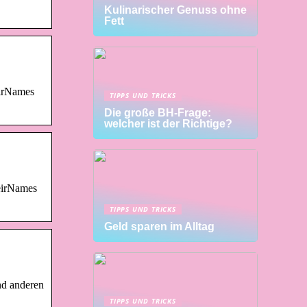
Kulinarischer Genuss ohne
Fett
eirNames
TIPPS UND TRICKS
Die große BH-Frage:
welcher ist der Richtige?
heirNames
TIPPS UND TRICKS
Geld sparen im Alltag
nd anderen
TIPPS UND TRICKS