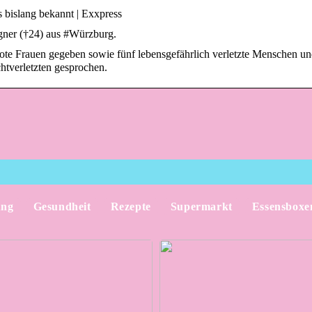
 bislang bekannt | Exxpress
gner (†24) aus #Würzburg.
 tote Frauen gegeben sowie fünf lebensgefährlich verletzte Menschen un
chtverletzten gesprochen.
ung
Gesundheit
Rezepte
Supermarkt
Essensboxe