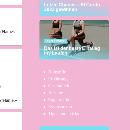
Letzte Chance – El Gordo
2023 gewinnen
eirNames
26/10/2022
Das ist der beste Einstieg
ins Laufen
Rohstoffe
–
Ernährung
Gesundheit
s
Rezepte
Supermarkt
tefanie.»
Essensboxen
Tipps und Tricks