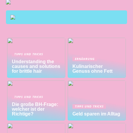
TIPPS UND TRICKS
ERNÄHRUNG
Understanding the
causes and solutions
Kulinarischer
for brittle hair
Genuss ohne Fett
TIPPS UND TRICKS
Die große BH-Frage:
TIPPS UND TRICKS
welcher ist der
Richtige?
Geld sparen im Alltag