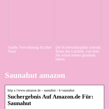
Sanfte Verwöhnung für Ihre
Die Kieferorthopädie schenkt
Haut
Ihnen das Lächeln, von dem
Sie schon immer geträumt
haben
Saunahut amazon
http s://www.amazon.de › saunahut › k=saunahut
Suchergebnis Auf Amazon.de Für:
Saunahut