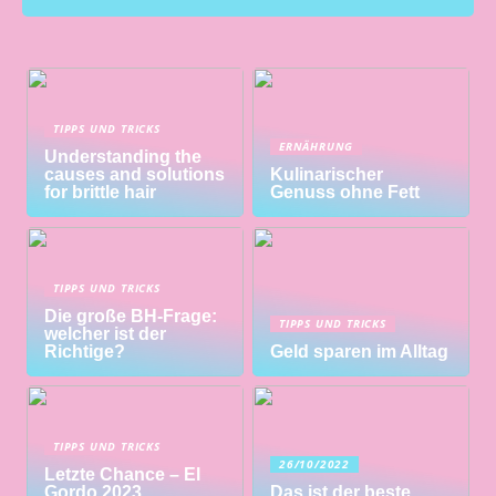
TIPPS UND TRICKS
ERNÄHRUNG
Understanding the
causes and solutions
Kulinarischer
for brittle hair
Genuss ohne Fett
TIPPS UND TRICKS
Die große BH-Frage:
TIPPS UND TRICKS
welcher ist der
Richtige?
Geld sparen im Alltag
TIPPS UND TRICKS
26/10/2022
Letzte Chance – El
Gordo 2023
Das ist der beste