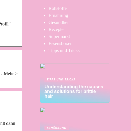
Rohstoffe
Ernährung
Gesundheit
rofil”
Rezepte
Supermarkt
Essensboxen
Tipps und Tricks
: …Mehr >
TIPPS UND TRICKS
Understanding the causes
and solutions for brittle
hair
ählt dann
ERNÄHRUNG