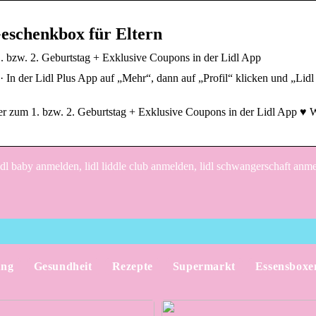
Geschenkbox für Eltern
. bzw. 2. Geburtstag + Exklusive Coupons in der Lidl App
· In der Lidl Plus App auf „Mehr“, dann auf „Profil“ klicken und „Lidl
r zum 1. bzw. 2. Geburtstag + Exklusive Coupons in der Lidl App ♥ W
dl baby anmelden, lidl liddle club anmelden, lidl schwangerschaft anm
ung
Gesundheit
Rezepte
Supermarkt
Essensboxe