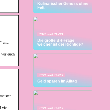
Kulinarischer Genuss ohne
Fett
TIPPS UND TRICKS
Die große BH-Frage:
l“ und
welcher ist der Richtige?
n wir euch
TIPPS UND TRICKS
Geld sparen im Alltag
 meisten
 viele
TIPPS UND TRICKS