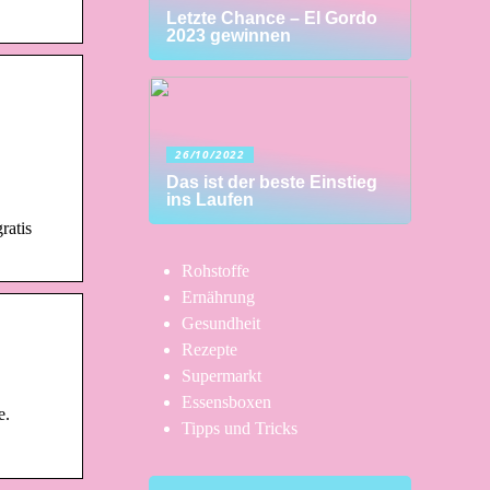
Letzte Chance – El Gordo
2023 gewinnen
26/10/2022
Das ist der beste Einstieg
ins Laufen
ratis
Rohstoffe
Ernährung
Gesundheit
Rezepte
Supermarkt
Essensboxen
e.
Tipps und Tricks