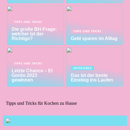
TIPPS UND TRICKS
Die große BH-Frage:
TIPPS UND TRICKS
welcher ist der
Richtige?
Geld sparen im Alltag
TIPPS UND TRICKS
26/10/2022
Letzte Chance – El
Gordo 2023
Das ist der beste
gewinnen
Einstieg ins Laufen
Tipps und Tricks für Kochen zu Hause