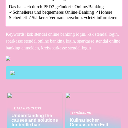
Das hat sich durch PSD2 geändert · Online-Banking
✓Schnelleres und bequemeres Online-Banking ✓Höhere
Sicherheit ✓Stärkerer Verbraucherschutz ➜Jetzt informieren
Keywords: ksk stendal online banking login, ksk stendal login,
sparkasse stendal online banking login, sparkasse stendal online
banking anmelden, kreissparkasse stendal login
TIPPS UND TRICKS
ERNÄHRUNG
Understanding the
causes and solutions
Kulinarischer
for brittle hair
Genuss ohne Fett