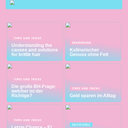
TIPPS UND TRICKS
ERNÄHRUNG
Understanding the
causes and solutions
Kulinarischer
for brittle hair
Genuss ohne Fett
TIPPS UND TRICKS
Die große BH-Frage:
TIPPS UND TRICKS
welcher ist der
Richtige?
Geld sparen im Alltag
TIPPS UND TRICKS
26/10/2022
Letzte Chance – El