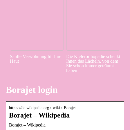
Sanfte Verwöhnung für Ihre
Die Kieferorthopädie schenkt
Haut
Ihnen das Lächeln, von dem
Sie schon immer geträumt
haben
Borajet login
http s://de.wikipedia.org › wiki › Borajet
Borajet – Wikipedia
Borajet – Wikipedia