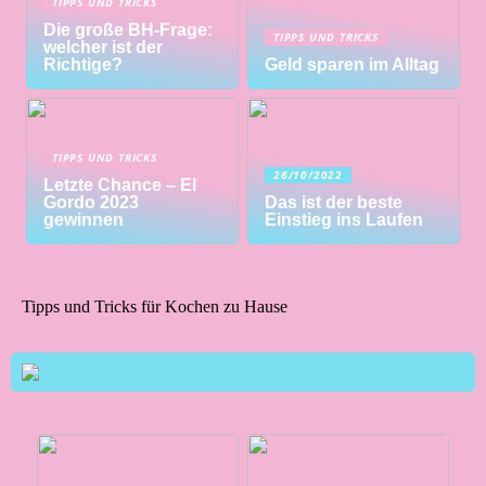
TIPPS UND TRICKS
Die große BH-Frage:
TIPPS UND TRICKS
welcher ist der
Richtige?
Geld sparen im Alltag
TIPPS UND TRICKS
26/10/2022
Letzte Chance – El
Gordo 2023
Das ist der beste
gewinnen
Einstieg ins Laufen
Tipps und Tricks für Kochen zu Hause