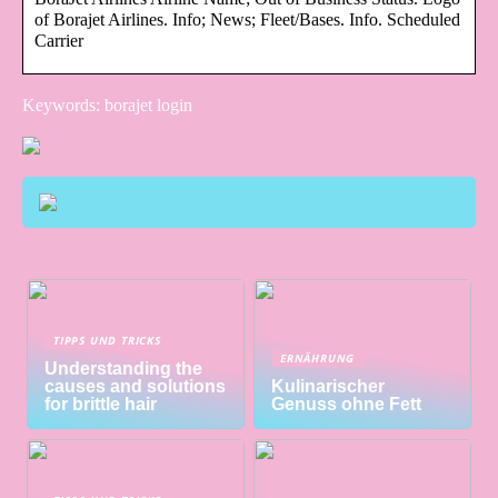
of Borajet Airlines. Info; News; Fleet/Bases. Info. Scheduled
Carrier
Keywords: borajet login
TIPPS UND TRICKS
ERNÄHRUNG
Understanding the
causes and solutions
Kulinarischer
for brittle hair
Genuss ohne Fett