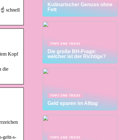
Kulinarischer Genuss ohne
Fett
 ☝ schnell
TIPPS UND TRICKS
Die große BH-Frage:
 dem Kopf
welcher ist der Richtige?
n die
TIPPS UND TRICKS
Geld sparen im Alltag
serzeichen
-geht-s-
TIPPS UND TRICKS