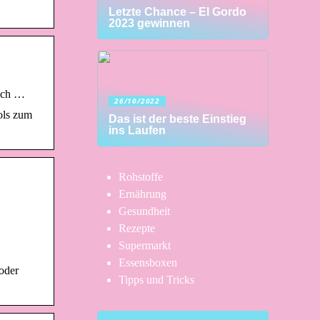
Letzte Chance – El Gordo
2023 gewinnen
Nach …
26/10/2022
ols zum
Das ist der beste Einstieg
ins Laufen
Rohstoffe
Ernährung
Gesundheit
Rezepte
Supermarkt
Essensboxen
oder
Tipps und Tricks