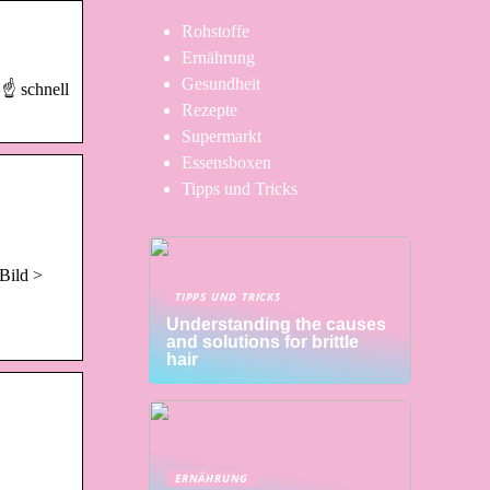
Rohstoffe
Ernährung
Gesundheit
 ☝ schnell
Rezepte
Supermarkt
Essensboxen
Tipps und Tricks
Bild >
TIPPS UND TRICKS
Understanding the causes
and solutions for brittle
hair
ERNÄHRUNG