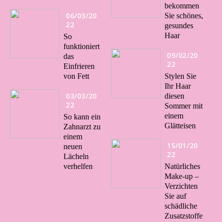
bekommen
06/03/20
Sie schönes,
22
gesundes
Haar
So
funktioniert
09/02/20
das
22
Einfrieren
von Fett
Stylen Sie
Ihr Haar
03/03/20
diesen
22
Sommer mit
einem
So kann ein
Glätteisen
Zahnarzt zu
einem
15/01/20
neuen
22
Lächeln
verhelfen
Natürliches
Make-up –
Verzichten
Sie auf
schädliche
Zusatzstoffe