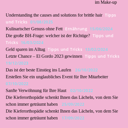
im Make-up
Tipps
Understanding the causes and solutions for brittle hair
und Tricks
01/08/2025
Ernährung
15/06/2024
Kulinarischer Genuss ohne Fett
Tipps und
Die große BH-Frage: welcher ist der Richtige?
Tricks
16/03/2024
Tipps und Tricks
13/02/2024
Geld sparen im Alltag
Tipps und Tricks
Letzte Chance – El Gordo 2023 gewinnen
19/12/2023
26/10/2022
Das ist der beste Einstieg ins Laufen
Erstellen Sie ein unglaubliches Event für Ihre Mitarbeiter
07/10/2022
02/10/2022
Sanfte Verwöhnung für Ihre Haut
Die Kieferorthopädie schenkt Ihnen das Lächeln, von dem Sie
25/09/2022
schon immer geträumt haben
Die Kieferorthopädie schenkt Ihnen das Lächeln, von dem Sie
17/09/2022
schon immer geträumt haben