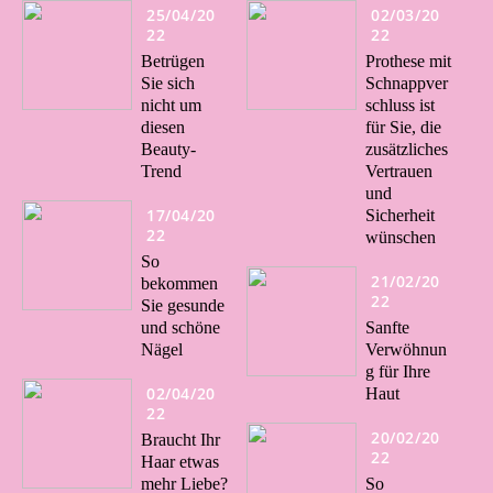
25/04/20
02/03/20
22
22
Betrügen
Prothese mit
Sie sich
Schnappver
nicht um
schluss ist
diesen
für Sie, die
Beauty-
zusätzliches
Trend
Vertrauen
und
17/04/20
Sicherheit
22
wünschen
So
21/02/20
bekommen
22
Sie gesunde
und schöne
Sanfte
Nägel
Verwöhnun
g für Ihre
02/04/20
Haut
22
20/02/20
Braucht Ihr
22
Haar etwas
mehr Liebe?
So