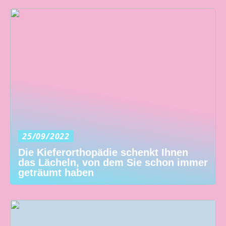
25/09/2022
Die Kieferorthopädie schenkt Ihnen
das Lächeln, von dem Sie schon immer
geträumt haben